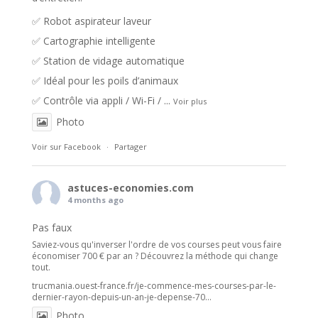
✅ Robot aspirateur laveur
✅ Cartographie intelligente
✅ Station de vidage automatique
✅ Idéal pour les poils d’animaux
✅ Contrôle via appli / Wi-Fi /
...
Voir plus
Photo
Voir sur Facebook
·
Partager
astuces-economies.com
4 months ago
Pas faux
Saviez-vous qu'inverser l'ordre de vos courses peut vous faire
économiser 700 € par an ? Découvrez la méthode qui change
tout.
trucmania.ouest-france.fr/je-commence-mes-courses-par-le-
dernier-rayon-depuis-un-an-je-depense-70...
Photo