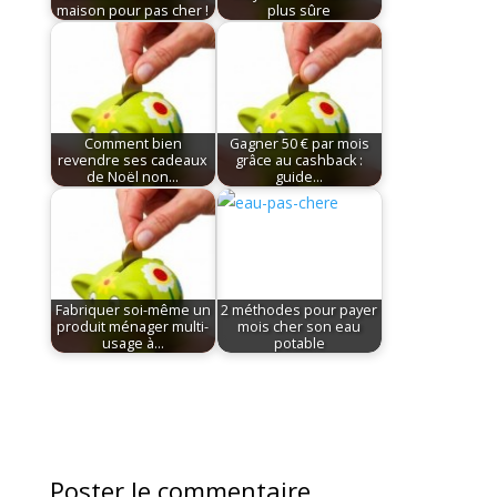
maison pour pas cher !
plus sûre
Comment bien
Gagner 50 € par mois
revendre ses cadeaux
grâce au cashback :
de Noël non…
guide…
Fabriquer soi-même un
2 méthodes pour payer
produit ménager multi-
mois cher son eau
usage à…
potable
Poster le commentaire