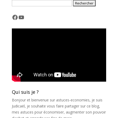
n
a
t
Facebook
YouTube
i
v
e
:
Qui suis je ?
Bonjour et bienvenue sur astuces-economies, je suis
Judicaël, je souhaite vous faire partager sur ce blog,
mes astuces pour économiser, augmenter son pouvoir