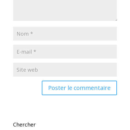
A
l
t
e
Chercher
r