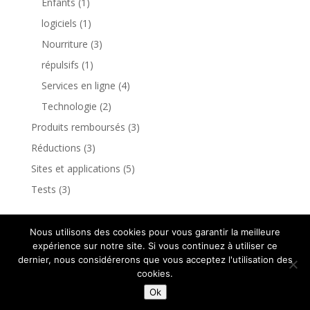
Enfants
(1)
logiciels
(1)
Nourriture
(3)
répulsifs
(1)
Services en ligne
(4)
Technologie
(2)
Produits remboursés
(3)
Réductions
(3)
Sites et applications
(5)
Tests
(3)
Nous utilisons des cookies pour vous garantir la meilleure
expérience sur notre site. Si vous continuez à utiliser ce
dernier, nous considérerons que vous acceptez l'utilisation des
cookies.
Design de
Elegant Themes
| Propulsé par
Ok
WordPress