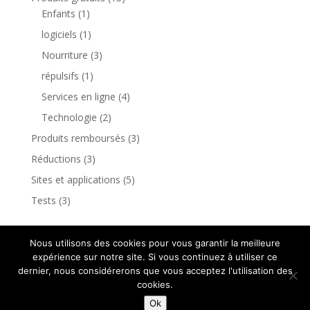
Enfants
(1)
logiciels
(1)
Nourriture
(3)
répulsifs
(1)
Services en ligne
(4)
Technologie
(2)
Produits remboursés
(3)
Réductions
(3)
Sites et applications
(5)
Tests
(3)
Nous utilisons des cookies pour vous garantir la meilleure
expérience sur notre site. Si vous continuez à utiliser ce
dernier, nous considérerons que vous acceptez l'utilisation des
cookies.
Design de
Elegant Themes
| Propulsé par
Ok
WordPress