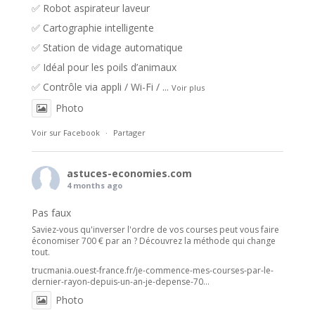
✅ Robot aspirateur laveur
✅ Cartographie intelligente
✅ Station de vidage automatique
✅ Idéal pour les poils d’animaux
✅ Contrôle via appli / Wi-Fi /
...
Voir plus
Photo
Voir sur Facebook
·
Partager
astuces-economies.com
4 months ago
Pas faux
Saviez-vous qu'inverser l'ordre de vos courses peut vous faire
économiser 700 € par an ? Découvrez la méthode qui change
tout.
trucmania.ouest-france.fr/je-commence-mes-courses-par-le-
dernier-rayon-depuis-un-an-je-depense-70...
Photo