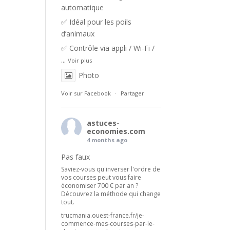
automatique
✅ Idéal pour les poils
d’animaux
✅ Contrôle via appli / Wi-Fi /
...
Voir plus
Photo
Voir sur Facebook
·
Partager
astuces-
economies.com
4 months ago
Pas faux
Saviez-vous qu'inverser l'ordre de
vos courses peut vous faire
économiser 700 € par an ?
Découvrez la méthode qui change
tout.
trucmania.ouest-france.fr/je-
commence-mes-courses-par-le-