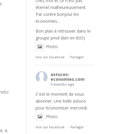
chez moi et ce n'est pas
re
éternel malheureusement.
Par contre bonjour les
économies...
Bon plan à retrouver dans le
groupe privé (lien en BIO)
Photo
Voir sur Facebook
·
Partager
astuces-
economies.com
3 months ago
photo
C'est le moment de vous
abonner. Une belle astuce
pour économiser mercredi
Photo
Voir sur Facebook
·
Partager
nt. A