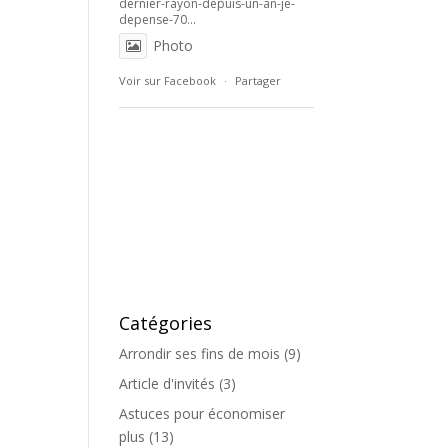
dernier-rayon-depuis-un-an-je-
depense-70...
Photo
Voir sur Facebook
·
Partager
Catégories
Arrondir ses fins de mois
(9)
Article d'invités
(3)
Astuces pour économiser
plus
(13)