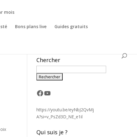
ar mois
osté
Bons plans live
Guides gratuits
Chercher
Facebook
YouTube
https://youtu.be/eyNbJ2QvMj
A?si=v_PsZd3D_NE_e1il
hoix
Qui suis je ?