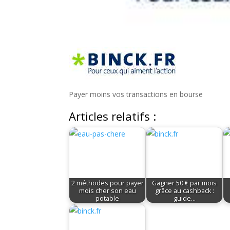
Payer moins vos transactions en bourse
Articles relatifs :
2 méthodes pour payer
Gagner 50 € par mois
mois cher son eau
grâce au cashback :
potable
guide…