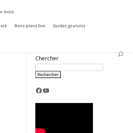
ar mois
osté
Bons plans live
Guides gratuits
Chercher
Facebook
YouTube