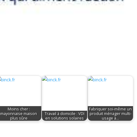
Moins cher :
Fabriquer soi-même un
mayonnaise maison
Travail à domicile : VDI
produit ménager multi-
plus sûre
en solutions solaires
usage à…