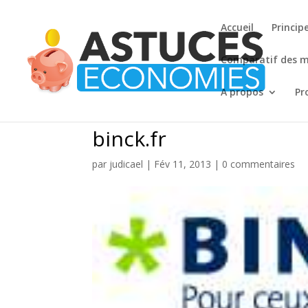
Accueil
Princip
Comparatif des me
A propos
Pro
binck.fr
par
judicael
|
Fév 11, 2013
|
0 commentaires