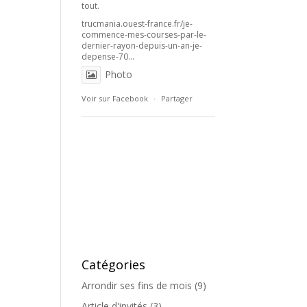
tout.
trucmania.ouest-france.fr/je-
commence-mes-courses-par-le-
dernier-rayon-depuis-un-an-je-
depense-70...
Photo
Voir sur Facebook
·
Partager
Catégories
Arrondir ses fins de mois
(9)
Article d'invités
(3)