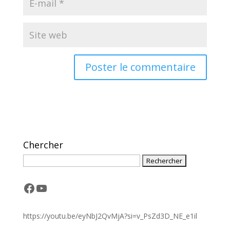
A
l
t
e
r
Chercher
n
a
t
i
Facebook
YouTube
v
e
:
https://youtu.be/eyNbJ2QvMjA?si=v_PsZd3D_NE_e1il