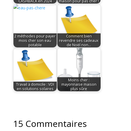
CASHBACK en 2024
maison pour pas cher !
2 méthodes pour payer
Comment bien
mois cher son eau
revendre ses cadeaux
potable
de Noël non…
Moins cher :
Travail à domicile : VDI
mayonnaise maison
en solutions solaires
plus sûre
15 Commentaires