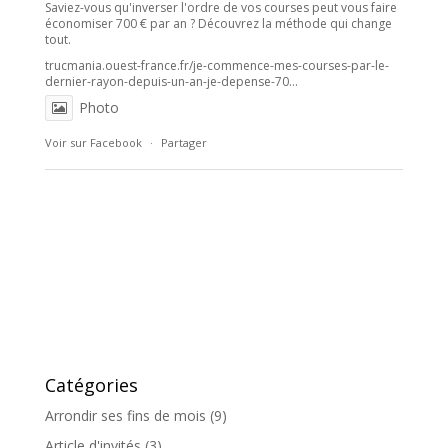
Saviez-vous qu'inverser l'ordre de vos courses peut vous faire
économiser 700 € par an ? Découvrez la méthode qui change
tout.
trucmania.ouest-france.fr/je-commence-mes-courses-par-le-
dernier-rayon-depuis-un-an-je-depense-70...
Photo
Voir sur Facebook
·
Partager
Catégories
Arrondir ses fins de mois
(9)
Article d'invités
(3)