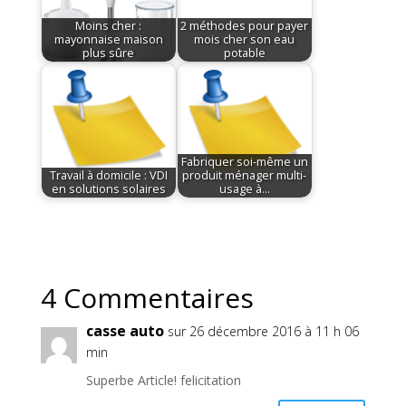
Moins cher :
2 méthodes pour payer
mayonnaise maison
mois cher son eau
plus sûre
potable
Fabriquer soi-même un
Travail à domicile : VDI
produit ménager multi-
en solutions solaires
usage à…
4 Commentaires
casse auto
sur 26 décembre 2016 à 11 h 06
min
Superbe Article! felicitation