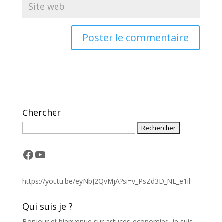
A
l
t
e
r
Chercher
n
a
t
i
Facebook
YouTube
v
e
:
https://youtu.be/eyNbJ2QvMjA?si=v_PsZd3D_NE_e1il
Qui suis je ?
Bonjour et bienvenue sur astuces-economies, je suis