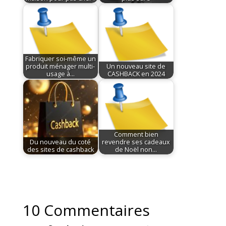
Fabriquer soi-même un
produit ménager multi-
Un nouveau site de
usage à…
CASHBACK en 2024
Comment bien
Du nouveau du coté
revendre ses cadeaux
des sites de cashback
de Noël non…
10 Commentaires